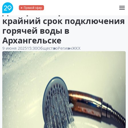
Дмитрий Морев назвал
Прямой эфир
крайний срок подключения
горячей воды в
Архангельске
9 июня 2025
15:30
Общество
Регион
ЖКХ