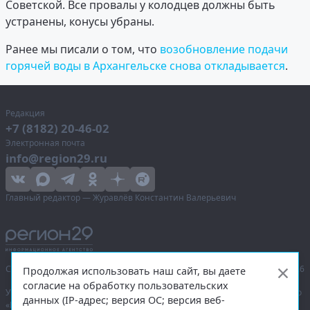
Советской. Все провалы у колодцев должны быть
устранены, конусы убраны.
Ранее мы писали о том, что
возобновление подачи
горячей воды в Архангельске снова откладывается
.
Редакция
+7 (8182) 20-46-02
Электронная почта
info@region29.ru
Главный редактор — Журавлёв Константин Валерьевич
Сетевое издание «Информационное агентство Регион 29»,
© 2016–2026
Продолжая использовать наш сайт, вы даете
согласие на обработку пользовательских
Учредитель — общество с ограниченной ответственностью «Агентство
данных (IP-адрес; версия ОС; версия веб-
«Правда Севера».