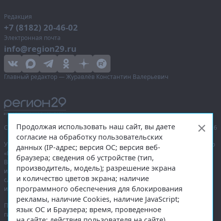
Редакция
+7 (8182) 20-46-02
Электронная почта
info@region29.ru
Главный редактор — Журавлёв Константин Валерьевич
Продолжая использовать наш сайт, вы даете
Сетевое издание «Информационное агентство Регион 29»,
© 2016–2026
согласие на обработку пользовательских
Учредитель — общество с ограниченной ответственностью «Агентство
данных (IP-адрес; версия ОС; версия веб-
«Правда Севера».
браузера; сведения об устройстве (тип,
Выписка из реестра зарегистрированных средств массовой
производитель, модель); разрешение экрана
информации:
ЭЛ № ФС 77-74226
от 09.11.2018 выдано Федеральной
и количество цветов экрана; наличие
службой по надзору в сфере связи, информационных технологий
программного обеспечения для блокирования
и массовых коммуникаций (Роскомнадзор).
рекламы, наличие Cookies, наличие JavaScript;
При полном или частичном использовании любых материалов
язык ОС и Браузера; время, проведенное
гиперссылка на
region29.ru
обязательна. Копирование материалов без
на сайте; действия пользователя на сайте)