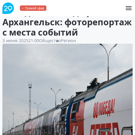
Победный поезд прибыл в
Прямой эфир
Архангельск: фоторепортаж
с места событий
3 июня 2025
21:00
Общество
Регион