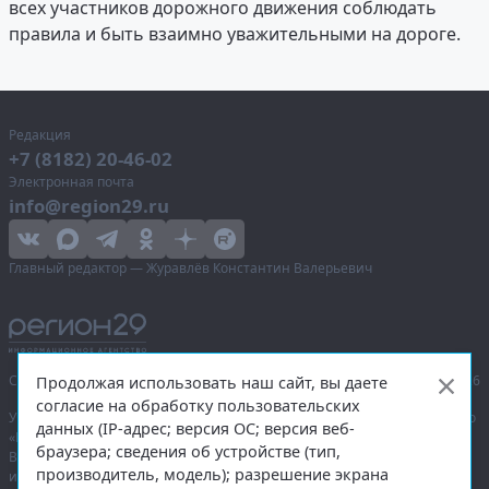
всех участников дорожного движения соблюдать
правила и быть взаимно уважительными на дороге.
Редакция
+7 (8182) 20-46-02
Электронная почта
info@region29.ru
Главный редактор — Журавлёв Константин Валерьевич
Сетевое издание «Информационное агентство Регион 29»,
© 2016–2026
Продолжая использовать наш сайт, вы даете
согласие на обработку пользовательских
Учредитель — общество с ограниченной ответственностью «Агентство
данных (IP-адрес; версия ОС; версия веб-
«Правда Севера».
браузера; сведения об устройстве (тип,
Выписка из реестра зарегистрированных средств массовой
производитель, модель); разрешение экрана
информации:
ЭЛ № ФС 77-74226
от 09.11.2018 выдано Федеральной