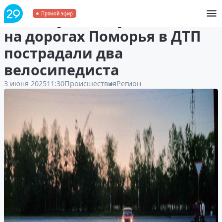
За минувшие сутки
Прямой эфир
на дорогах Поморья в ДТП
пострадали два
велосипедиста
3 июня 2025
11:30
Происшествия
Регион