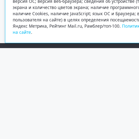
версия ОС; версия веб-браузера; сведения об устройстве (
экрана и количество цветов экрана; наличие программно
наличие Cookies, наличие JavaScript; язык ОС и Браузера;
пользователя на сайте) в целях определения посещаемост
Яндекс Метрика, Рейтинг Mail.ru, Рамблер/топ-100.
Политик
на сайте
.
Редакция
Электронная почта
+7 (8182) 20-46-02
info@region29.ru
Главный редактор — Журавлёв Константин Валерьевич