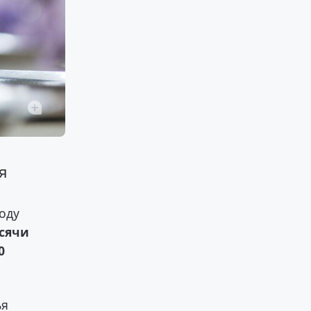
я
оду
сячи
0
ья