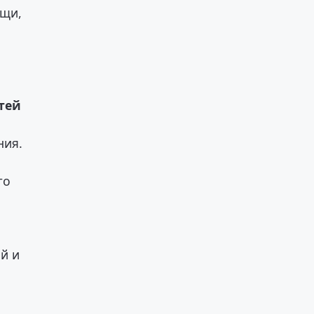
ощи,
етей
ния.
го
й и