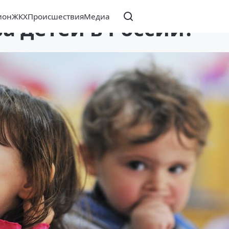
ион
ЖКХ
Происшествия
Медиа
а детей в России?