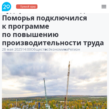
Судоремонтный завод
Прямой эфир
Поморья подключился
к программе
по повышению
производительности труда
28 мая 2025
14:00
Общество
Экономика
Регион