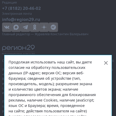
Редакция
+7 (8182) 20-46-02
Электронная почта
info@region29.ru
Главный редактор — Журавлёв Константин Валерьевич
Сетевое издание «Информационное агентство Регион 29»,
© 2016–2026
Продолжая использовать наш сайт, вы даете
согласие на обработку пользовательских
Учредитель — общество с ограниченной ответственностью «Агентство
данных (IP-адрес; версия ОС; версия веб-
«Правда Севера».
браузера; сведения об устройстве (тип,
Выписка из реестра зарегистрированных средств массовой
производитель, модель); разрешение экрана
информации:
ЭЛ № ФС 77-74226
от 09.11.2018 выдано Федеральной
службой по надзору в сфере связи, информационных технологий
и количество цветов экрана; наличие
и массовых коммуникаций (Роскомнадзор).
программного обеспечения для блокирования
рекламы, наличие Cookies, наличие JavaScript;
При полном или частичном использовании любых материалов
язык ОС и Браузера; время, проведенное
гиперссылка на
region29.ru
обязательна. Копирование материалов без
на сайте; действия пользователя на сайте)
разрешения администрации сайта запрещено.