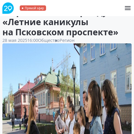
В Архангельске пройдут
Прямой эфир
«Летние каникулы
на Псковском проспекте»
28 мая 2025
16:00
Общество
Регион