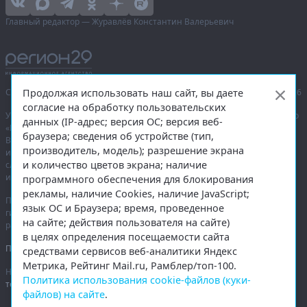
Главный редактор — Журавлёв Константин Валерьевич
Продолжая использовать наш сайт, вы даете
Сетевое издание «Информационное агентство Регион 29»,
© 2016–2026
согласие на обработку пользовательских
Учредитель — общество с ограниченной ответственностью «Агентство
данных (IP-адрес; версия ОС; версия веб-
«Правда Севера».
браузера; сведения об устройстве (тип,
Выписка из реестра зарегистрированных средств массовой
производитель, модель); разрешение экрана
информации:
ЭЛ № ФС 77-74226
от 09.11.2018 выдано Федеральной
и количество цветов экрана; наличие
службой по надзору в сфере связи, информационных технологий
и массовых коммуникаций (Роскомнадзор).
программного обеспечения для блокирования
рекламы, наличие Cookies, наличие JavaScript;
При полном или частичном использовании любых материалов
язык ОС и Браузера; время, проведенное
гиперссылка на
region29.ru
обязательна. Копирование материалов без
на сайте; действия пользователя на сайте)
разрешения администрации сайта запрещено.
в целях определения посещаемости сайта
Правовая информация
.
средствами сервисов веб-аналитики Яндекс
Метрика, Рейтинг Mail.ru, Рамблер/топ-100.
На информационном ресурсе применяются
рекомендательные
Политика использования cookie-файлов (куки-
технологии
.
файлов) на сайте
.