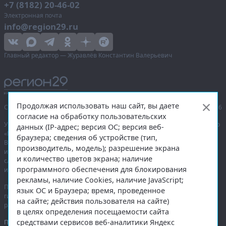
+7 (8182) 20-46-02
Электронная почта
info@region29.ru
Главный редактор — Журавлёв Константин Валерьевич
Продолжая использовать наш сайт, вы даете
Сетевое издание «Информационное агентство Регион 29»,
© 2016–2026
согласие на обработку пользовательских
Учредитель — общество с ограниченной ответственностью «Агентство
данных (IP-адрес; версия ОС; версия веб-
«Правда Севера».
браузера; сведения об устройстве (тип,
Выписка из реестра зарегистрированных средств массовой
производитель, модель); разрешение экрана
информации:
ЭЛ № ФС 77-74226
от 09.11.2018 выдано Федеральной
и количество цветов экрана; наличие
службой по надзору в сфере связи, информационных технологий
программного обеспечения для блокирования
и массовых коммуникаций (Роскомнадзор).
рекламы, наличие Cookies, наличие JavaScript;
При полном или частичном использовании любых материалов
язык ОС и Браузера; время, проведенное
гиперссылка на
region29.ru
обязательна. Копирование материалов без
на сайте; действия пользователя на сайте)
разрешения администрации сайта запрещено.
в целях определения посещаемости сайта
средствами сервисов веб-аналитики Яндекс
Правовая информация
.