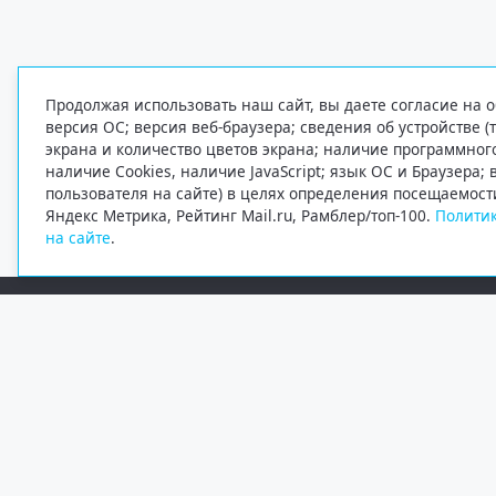
Продолжая использовать наш сайт, вы даете согласие на о
версия ОС; версия веб-браузера; сведения об устройстве (
экрана и количество цветов экрана; наличие программно
наличие Cookies, наличие JavaScript; язык ОС и Браузера;
пользователя на сайте) в целях определения посещаемост
Яндекс Метрика, Рейтинг Mail.ru, Рамблер/топ-100.
Политик
на сайте
.
Редакция
Электронная почта
+7 (8182) 20-46-02
info@region29.ru
Главный редактор — Журавлёв Константин Валерьевич