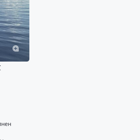
С
лнен