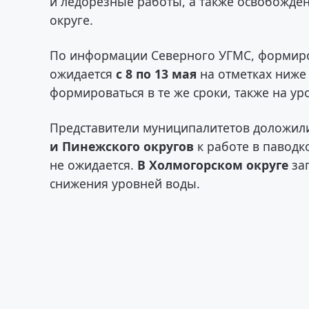
и ледорезные работы, а также освобожде
округе.
По информации Северного УГМС, формир
ожидается
с 8 по 13 мая
на отметках ниж
формироваться в те же сроки, также на у
Представители муниципалитетов доложили
и Пинежского округов
к работе в павод
не ожидается.
В Холмогорском округе
за
снижения уровней воды.