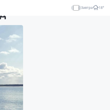
Завтра
+18°
од
Прямой эфир