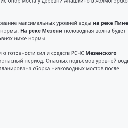
ние опор моста у деревни Анашкино в Холмогорск
ование максимальных уровней воды
на реке Пине
е нормы.
На реке Мезени
половодная волна будет
ровнях ниже нормы.
 о готовности сил и средств РСЧС
Мезенского
коопасный период. Опасных подъёмов уровней во
планирована сборка низководных мостов после