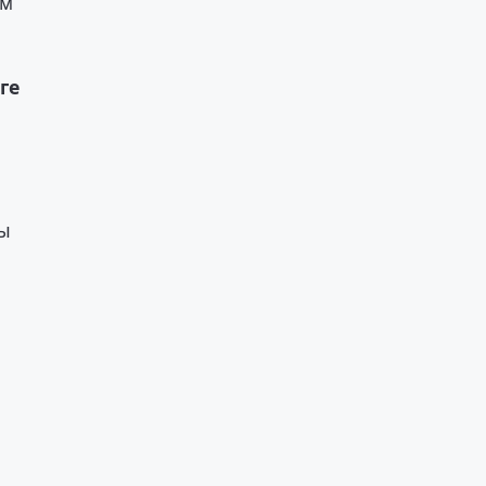
ом
ге
ды