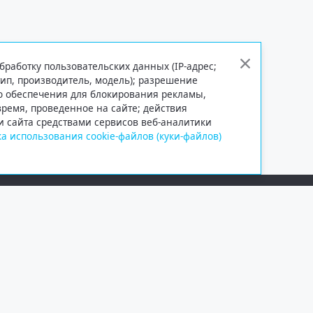
бработку пользовательских данных (IP-адрес;
тип, производитель, модель); разрешение
го обеспечения для блокирования рекламы,
 время, проведенное на сайте; действия
и сайта средствами сервисов веб-аналитики
а использования cookie-файлов (куки-файлов)
Сетевое издание «Информационно
Учредитель — общество с ограни
Выписка из реестра зарегистрир
от 09.11.2018 выдано Федеральн