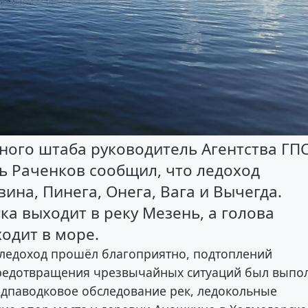
ного штаба руководитель Агентства ГП
рь Раченков сообщил, что ледоход
ина, Пинега, Онега, Вага и Вычегда.
тка выходит в реку Мезень, а голова
одит в море.
у ледоход прошёл благоприятно, подтоплений
предотвращения чрезвычайных ситуаций был выпо
дпаводковое обследование рек, ледокольные