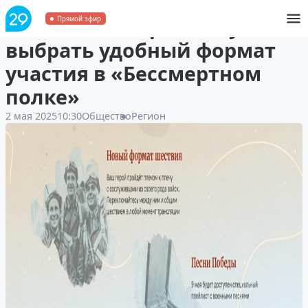
Жители Поморья могут
Прямой эфир
выбрать удобный формат
участия в «Бессмертном
полке»
2 мая 2025
10:30
Общество
Регион