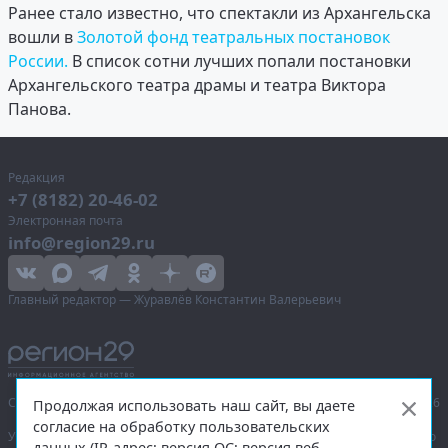
Ранее стало известно, что спектакли из Архангельска
вошли в
Золотой фонд театральных постановок
России.
В список сотни лучших попали постановки
Архангельского театра драмы и театра Виктора
Панова.
Редакция
+7 (8182) 20-46-02
Электронная почта
info@region29.ru
Главный редактор — Журавлёв Константин Валерьевич
Сетевое издание «Информационное агентство Регион 29»,
© 2016–2026
Продолжая использовать наш сайт, вы даете
согласие на обработку пользовательских
Учредитель — общество с ограниченной ответственностью «Агентство
данных (IP-адрес; версия ОС; версия веб-