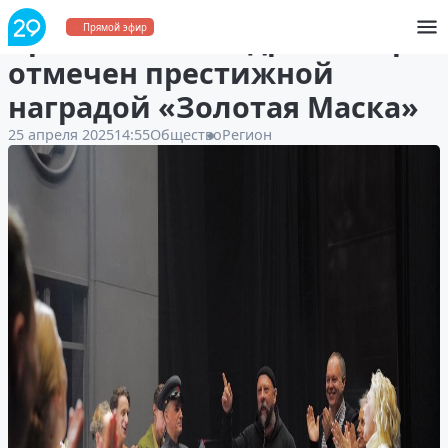
Архангельский драмтеатр
Прямой эфир
отмечен престижной
наградой «Золотая Маска»
25 апреля 2025
14:55
Общество
Регион