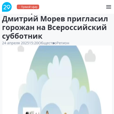
Глава Архангельска
Прямой эфир
Дмитрий Морев пригласил
горожан на Всероссийский
субботник
24 апреля 2025
15:20
Общество
Регион