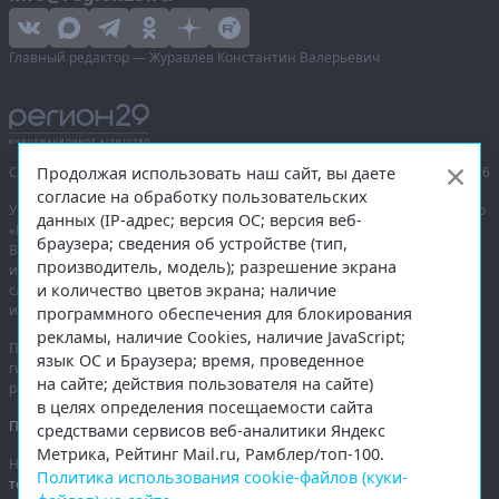
Главный редактор — Журавлёв Константин Валерьевич
Продолжая использовать наш сайт, вы даете
Сетевое издание «Информационное агентство Регион 29»,
© 2016–2026
согласие на обработку пользовательских
Учредитель — общество с ограниченной ответственностью «Агентство
данных (IP-адрес; версия ОС; версия веб-
«Правда Севера».
браузера; сведения об устройстве (тип,
Выписка из реестра зарегистрированных средств массовой
производитель, модель); разрешение экрана
информации:
ЭЛ № ФС 77-74226
от 09.11.2018 выдано Федеральной
и количество цветов экрана; наличие
службой по надзору в сфере связи, информационных технологий
и массовых коммуникаций (Роскомнадзор).
программного обеспечения для блокирования
рекламы, наличие Cookies, наличие JavaScript;
При полном или частичном использовании любых материалов
язык ОС и Браузера; время, проведенное
гиперссылка на
region29.ru
обязательна. Копирование материалов без
на сайте; действия пользователя на сайте)
разрешения администрации сайта запрещено.
в целях определения посещаемости сайта
Правовая информация
.
средствами сервисов веб-аналитики Яндекс
Метрика, Рейтинг Mail.ru, Рамблер/топ-100.
На информационном ресурсе применяются
рекомендательные
Политика использования cookie-файлов (куки-
технологии
.