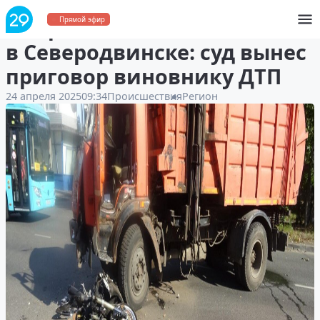
Смертельное столкновение
Прямой эфир
в Северодвинске: суд вынес
приговор виновнику ДТП
24 апреля 2025
09:34
Происшествия
Регион