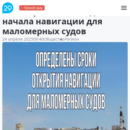
В Поморье назвали даты
Прямой эфир
начала навигации для
маломерных судов
24 апреля 2025
09:40
Общество
Регион