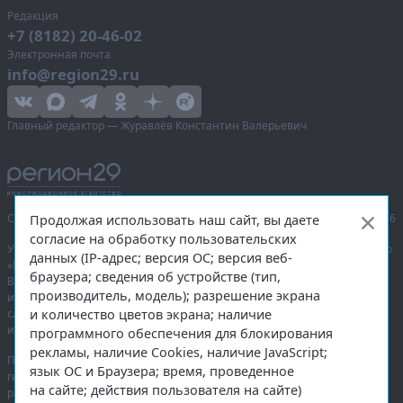
Редакция
+7 (8182) 20-46-02
Электронная почта
info@region29.ru
Главный редактор — Журавлёв Константин Валерьевич
Сетевое издание «Информационное агентство Регион 29»,
© 2016–2026
Продолжая использовать наш сайт, вы даете
согласие на обработку пользовательских
Учредитель — общество с ограниченной ответственностью «Агентство
данных (IP-адрес; версия ОС; версия веб-
«Правда Севера».
браузера; сведения об устройстве (тип,
Выписка из реестра зарегистрированных средств массовой
производитель, модель); разрешение экрана
информации:
ЭЛ № ФС 77-74226
от 09.11.2018 выдано Федеральной
и количество цветов экрана; наличие
службой по надзору в сфере связи, информационных технологий
и массовых коммуникаций (Роскомнадзор).
программного обеспечения для блокирования
рекламы, наличие Cookies, наличие JavaScript;
При полном или частичном использовании любых материалов
язык ОС и Браузера; время, проведенное
гиперссылка на
region29.ru
обязательна. Копирование материалов без
на сайте; действия пользователя на сайте)
разрешения администрации сайта запрещено.