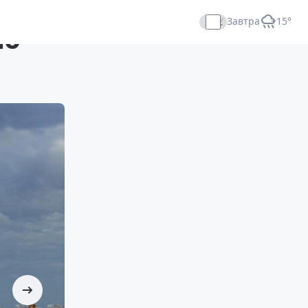
Завтра
+15°
ию
Прямой эфир