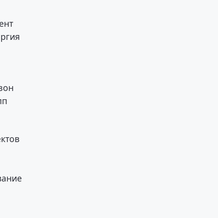
ент
оргия
зон
пп
ектов
вание