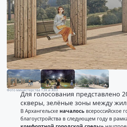
Фото министерства ТЭК и ЖКХ
Для голосования представлено 20
скверы, зелёные зоны между жи
В Архангельске
началось
всероссийское г
благоустройства в следующем году в рам
комфортной городской среды»
нацпроек