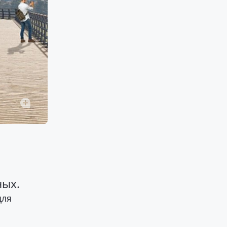
ных.
для