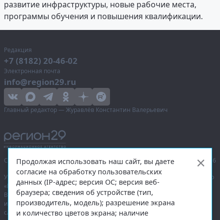
развитие инфраструктуры, новые рабочие места,
программы обучения и повышения квалификации.
Редакция
+7 (8182) 20-46-02
Электронная почта
info@region29.ru
Главный редактор — Журавлёв Константин Валерьевич
Сетевое издание «Информационное агентство Регион 29»,
© 2016–2026
Продолжая использовать наш сайт, вы даете
согласие на обработку пользовательских
Учредитель — общество с ограниченной ответственностью «Агентство
данных (IP-адрес; версия ОС; версия веб-
«Правда Севера».
браузера; сведения об устройстве (тип,
Выписка из реестра зарегистрированных средств массовой
производитель, модель); разрешение экрана
информации:
ЭЛ № ФС 77-74226
от 09.11.2018 выдано Федеральной
и количество цветов экрана; наличие
службой по надзору в сфере связи, информационных технологий