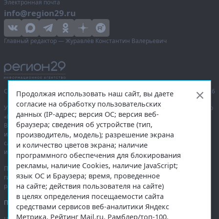
Электронная почта
info@region29.ru
Главный редактор — Журавлёв Константин Валерьевич
Сетевое издание «Информационное агентство Регион 29»,
© 2016–2026
Продолжая использовать наш сайт, вы даете
согласие на обработку пользовательских
Учредитель — общество с ограниченной ответственностью «Агентство
данных (IP-адрес; версия ОС; версия веб-
«Правда Севера».
браузера; сведения об устройстве (тип,
Выписка из реестра зарегистрированных средств массовой
производитель, модель); разрешение экрана
информации:
ЭЛ № ФС 77-74226
от 09.11.2018 выдано Федеральной
службой по надзору в сфере связи, информационных технологий
и количество цветов экрана; наличие
и массовых коммуникаций (Роскомнадзор).
программного обеспечения для блокирования
рекламы, наличие Cookies, наличие JavaScript;
При полном или частичном использовании любых материалов
язык ОС и Браузера; время, проведенное
гиперссылка на
region29.ru
обязательна. Копирование материалов без
на сайте; действия пользователя на сайте)
разрешения администрации сайта запрещено.
в целях определения посещаемости сайта
Правовая информация
.
средствами сервисов веб-аналитики Яндекс
Метрика, Рейтинг Mail.ru, Рамблер/топ-100.