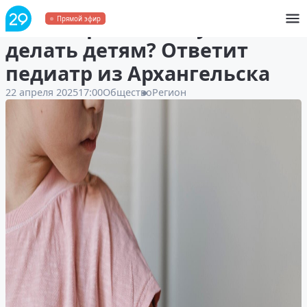
Какие прививки нужно
Прямой эфир
делать детям? Ответит
педиатр из Архангельска
22 апреля 2025
17:00
Общество
Регион