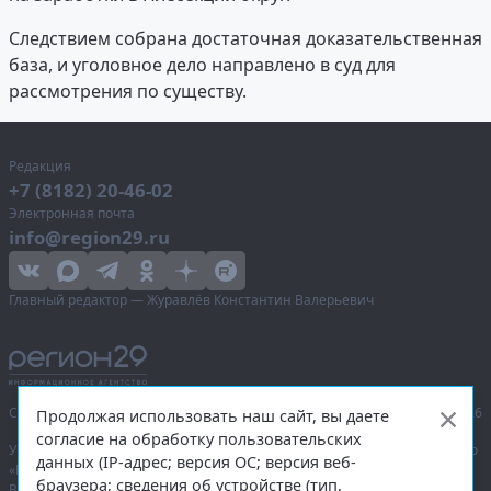
Следствием собрана достаточная доказательственная
база, и уголовное дело направлено в суд для
рассмотрения по существу.
Редакция
+7 (8182) 20-46-02
Электронная почта
info@region29.ru
Главный редактор — Журавлёв Константин Валерьевич
Сетевое издание «Информационное агентство Регион 29»,
© 2016–2026
Продолжая использовать наш сайт, вы даете
согласие на обработку пользовательских
Учредитель — общество с ограниченной ответственностью «Агентство
данных (IP-адрес; версия ОС; версия веб-
«Правда Севера».
браузера; сведения об устройстве (тип,
Выписка из реестра зарегистрированных средств массовой