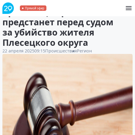
Уроженец Украины
Прямой эфир
предстанет перед судом
за убийство жителя
Плесецкого округа
22 апреля 2025
09:15
Происшествия
Регион