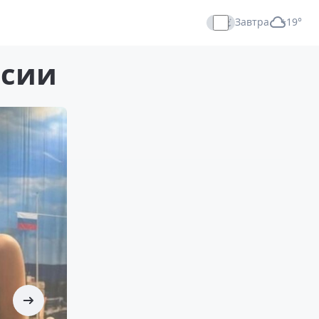
Завтра
+19°
Прямой эфир
ссии