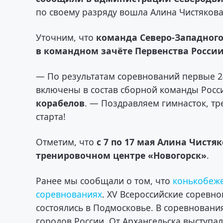
по своему разряду вошла Алина Чистякова
Уточним, что
команда Северо-Западного
в командном зачёте Первенства России
— По результатам соревнований первые 2
включены в состав сборной команды Росс
корабелов
. — Поздравляем гимнасток, т
старта!
Отметим, что
с 7 по 17 мая Алина Чистя
тренировочном центре «Новогорск»
.
Ранее мы сообщали о том, что
конькобеже
соревнованиях
. XV Всероссийские соревн
состоялись в Подмосковье. В соревновани
городов России. От Архангельска выступа