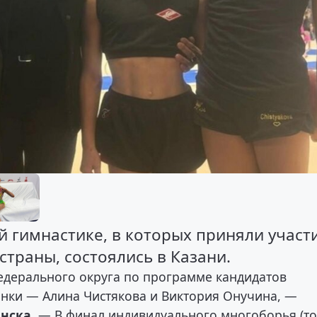
 гимнастике, в которых приняли участ
траны, состоялись в Казани.
едерального округа по программе кандидатов
инки — Алина Чистякова и Виктория Онучина, —
инска
. — В финал индивидуального многоборья (то