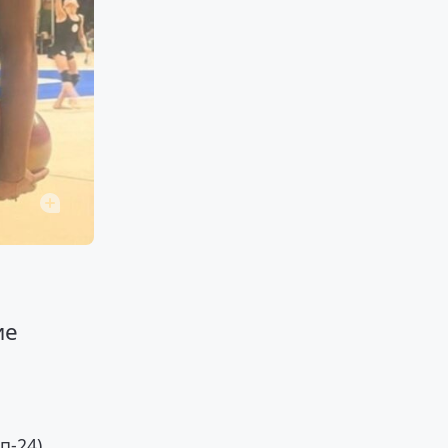
ие
п-24)