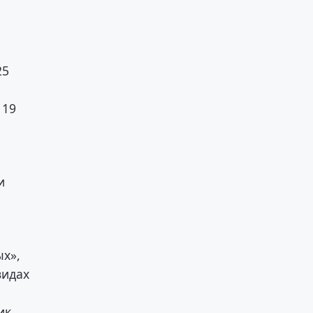
25
 19
и
х»,
видах
ик