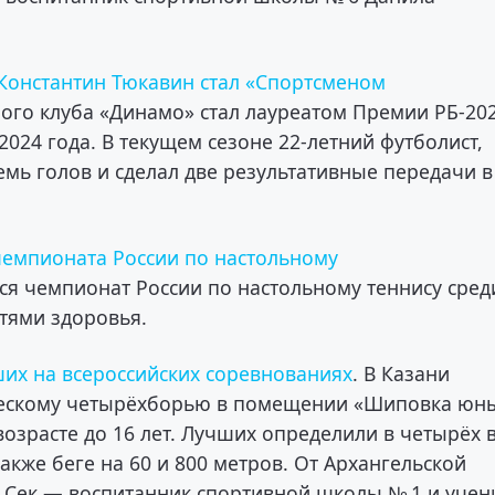
Константин Тюкавин стал «Спортсменом
ого клуба «Динамо» стал лауреатом Премии РБ‑20
024 года. В текущем сезоне 22-летний футболист,
емь голов и сделал две результативные передачи в
емпионата России по настольному
лся чемпионат России по настольному теннису сред
тями здоровья.
ших на всероссийских соревнованиях
. В Казани
ическому четырёхборью в помещении «Шиповка юны
возрасте до 16 лет. Лучших определили в четырёх 
акже беге на 60 и 800 метров. От Архангельской
к Сек — воспитанник спортивной школы № 1 и учен