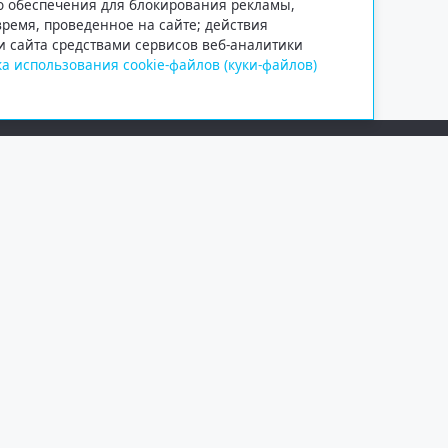
го обеспечения для блокирования рекламы,
 время, проведенное на сайте; действия
и сайта средствами сервисов веб-аналитики
а использования cookie-файлов (куки-файлов)
Сетевое издание «Информационно
Учредитель — общество с ограни
Выписка из реестра зарегистрир
от 09.11.2018 выдано Федеральн
и массовых коммуникаций (Роск
При полном или частичном испо
обязательна. Копирование матер
Правовая информация
.