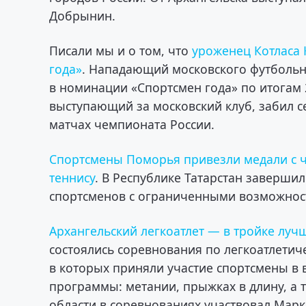
Добрынин.
Писали мы и о том, что
уроженец Котласа 
года»
. Нападающий московского футбольн
в номинации «Спортсмен года» по итогам 2
выступающий за московский клуб, забил с
матчах чемпионата России.
Спортсмены Поморья привезли медали с ч
теннису
. В Республике Татарстан заверши
спортсменов с ограниченными возможнос
Архангельский легкоатлет — в тройке луч
состоялись соревнования по легкоатлет
в которых приняли участие спортсмены в 
программы: метании, прыжках в длину, а т
области в соревнованиях участвовал Мар