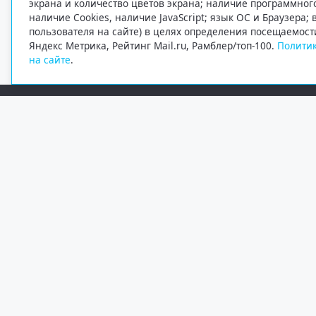
экрана и количество цветов экрана; наличие программно
наличие Cookies, наличие JavaScript; язык ОС и Браузера;
пользователя на сайте) в целях определения посещаемост
Яндекс Метрика, Рейтинг Mail.ru, Рамблер/топ-100.
Политик
на сайте
.
Редакция
Электронная почта
+7 (8182) 20-46-02
info@region29.ru
Главный редактор — Журавлёв Константин Валерьевич