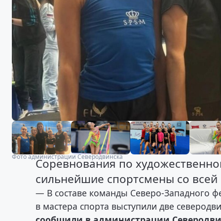
Фото администрации Северодвинска
Соревнования по художественной
сильнейшие спортсмены со всей с
— В составе команды Северо-Западного ф
в мастера спорта выступили две северодв
сообщили в администрации Северодв