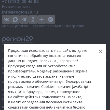
+7 (8182) 20-46-02
Электронная почта
info@region29.ru
Главный редактор — Журавлёв Константин Валерьевич
Продолжая использовать наш сайт, вы даете
Сетевое издание «Информационное агентство Регион 29»,
© 2016–2026
согласие на обработку пользовательских
Учредитель — общество с ограниченной ответственностью «Агентство
данных (IP-адрес; версия ОС; версия веб-
«Правда Севера».
браузера; сведения об устройстве (тип,
Выписка из реестра зарегистрированных средств массовой
производитель, модель); разрешение экрана
информации:
ЭЛ № ФС 77-74226
от 09.11.2018 выдано Федеральной
и количество цветов экрана; наличие
службой по надзору в сфере связи, информационных технологий
программного обеспечения для блокирования
и массовых коммуникаций (Роскомнадзор).
рекламы, наличие Cookies, наличие JavaScript;
При полном или частичном использовании любых материалов
язык ОС и Браузера; время, проведенное
гиперссылка на
region29.ru
обязательна. Копирование материалов без
на сайте; действия пользователя на сайте)
разрешения администрации сайта запрещено.
в целях определения посещаемости сайта
средствами сервисов веб-аналитики Яндекс
Правовая информация
.