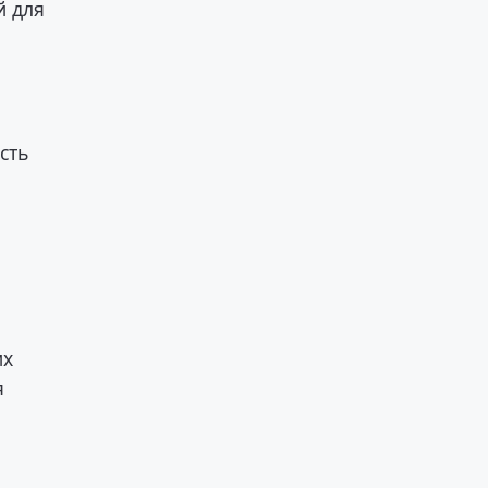
й для
сть
их
я