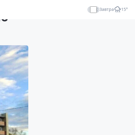
Завтра
+15°
но
Прямой эфир