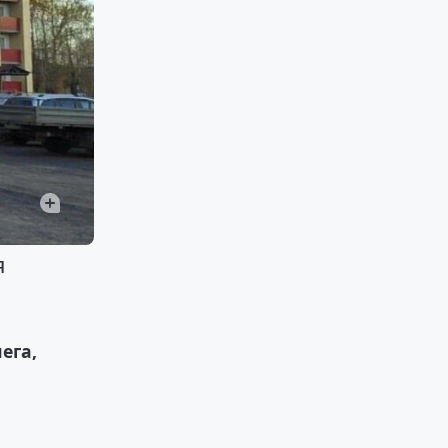
я
т
ега,