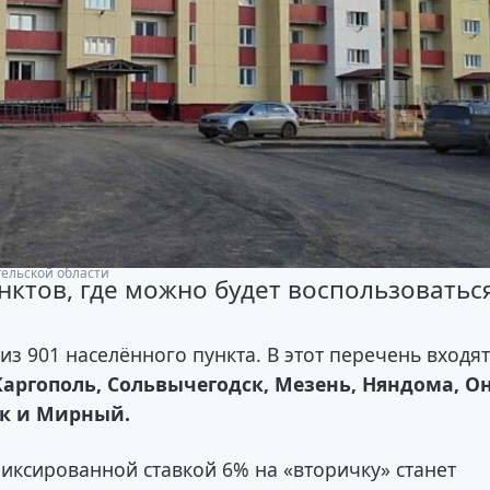
гельской области
нктов, где можно будет воспользоватьс
з 901 населённого пункта. В этот перечень входя
Каргополь, Сольвычегодск, Мезень, Няндома, Он
ск и Мирный.
иксированной ставкой 6% на «вторичку» станет