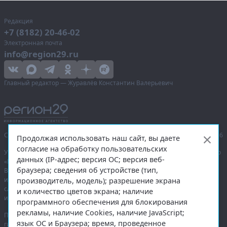
Редакция
+7 (8182) 20-46-02
Электронная почта
info@region29.ru
Главный редактор — Журавлёв Константин Валерьевич
Сетевое издание «Информационное агентство Регион 29»,
© 2016–2026
Продолжая использовать наш сайт, вы даете
согласие на обработку пользовательских
Учредитель — общество с ограниченной ответственностью «Агентство
данных (IP-адрес; версия ОС; версия веб-
«Правда Севера».
браузера; сведения об устройстве (тип,
Выписка из реестра зарегистрированных средств массовой
информации:
ЭЛ № ФС 77-74226
от 09.11.2018 выдано Федеральной
производитель, модель); разрешение экрана
службой по надзору в сфере связи, информационных технологий
и количество цветов экрана; наличие
и массовых коммуникаций (Роскомнадзор).
программного обеспечения для блокирования
рекламы, наличие Cookies, наличие JavaScript;
При полном или частичном использовании любых материалов
язык ОС и Браузера; время, проведенное
гиперссылка на
region29.ru
обязательна. Копирование материалов без