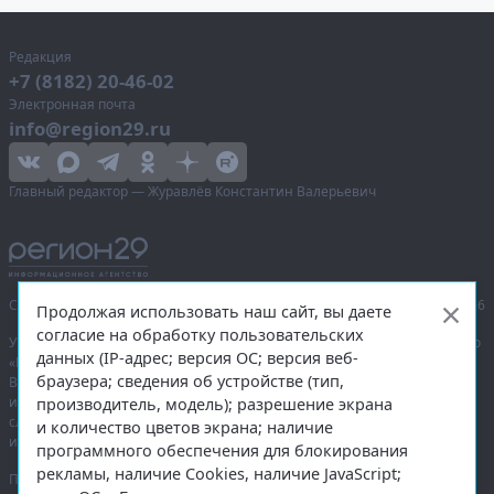
Редакция
+7 (8182) 20-46-02
Электронная почта
info@region29.ru
Главный редактор — Журавлёв Константин Валерьевич
Сетевое издание «Информационное агентство Регион 29»,
© 2016–2026
Продолжая использовать наш сайт, вы даете
согласие на обработку пользовательских
Учредитель — общество с ограниченной ответственностью «Агентство
данных (IP-адрес; версия ОС; версия веб-
«Правда Севера».
браузера; сведения об устройстве (тип,
Выписка из реестра зарегистрированных средств массовой
информации:
ЭЛ № ФС 77-74226
от 09.11.2018 выдано Федеральной
производитель, модель); разрешение экрана
службой по надзору в сфере связи, информационных технологий
и количество цветов экрана; наличие
и массовых коммуникаций (Роскомнадзор).
программного обеспечения для блокирования
рекламы, наличие Cookies, наличие JavaScript;
При полном или частичном использовании любых материалов