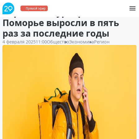
Зарплаты курьеров в
Прямой эфир
Поморье выросли в пять
раз за последние годы
4 февраля 2025
11:00
Общество
Экономика
Регион