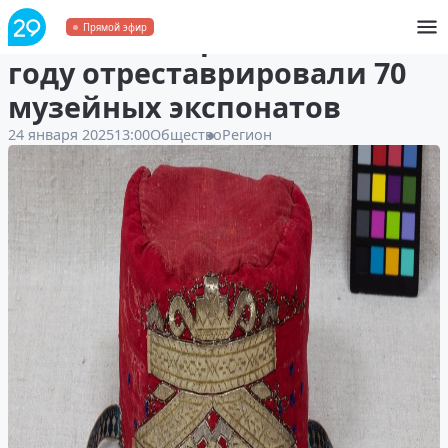
В «Малых Корелах» в 2024
Прямой эфир
году отреставрировали 70
музейных экспонатов
24 января 2025
13:00
Общество
Регион