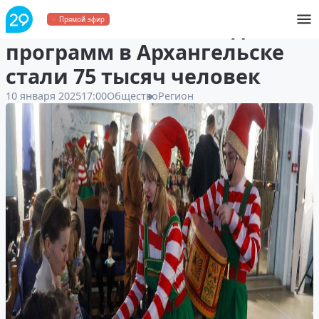
Участниками новогодних
Прямой эфир
программ в Архангельске
стали 75 тысяч человек
10 января 2025
17:00
Общество
Регион