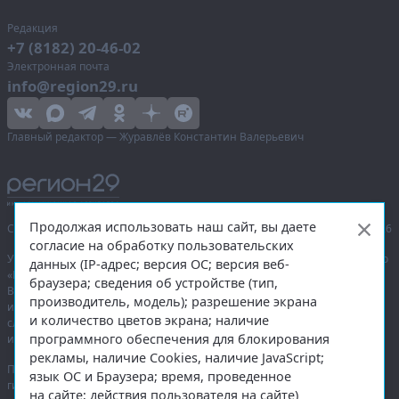
Редакция
+7 (8182) 20-46-02
Электронная почта
info@region29.ru
Главный редактор — Журавлёв Константин Валерьевич
Продолжая использовать наш сайт, вы даете
Сетевое издание «Информационное агентство Регион 29»,
© 2016–2026
согласие на обработку пользовательских
Учредитель — общество с ограниченной ответственностью «Агентство
данных (IP-адрес; версия ОС; версия веб-
«Правда Севера».
браузера; сведения об устройстве (тип,
Выписка из реестра зарегистрированных средств массовой
производитель, модель); разрешение экрана
информации:
ЭЛ № ФС 77-74226
от 09.11.2018 выдано Федеральной
и количество цветов экрана; наличие
службой по надзору в сфере связи, информационных технологий
программного обеспечения для блокирования
и массовых коммуникаций (Роскомнадзор).
рекламы, наличие Cookies, наличие JavaScript;
При полном или частичном использовании любых материалов
язык ОС и Браузера; время, проведенное
гиперссылка на
region29.ru
обязательна. Копирование материалов без
на сайте; действия пользователя на сайте)