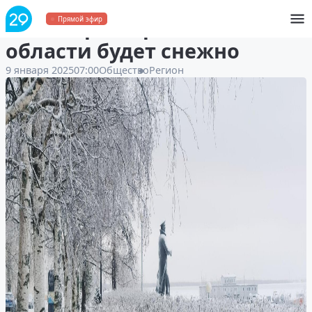
В четверг в Архангельской
Прямой эфир
области будет снежно
9 января 2025
07:00
Общество
Регион