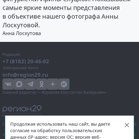
самые яркие моменты представления
в объективе нашего фотографа Анны
Лоскутовой.
Анна Лоскутова
Редакция
+7 (8182) 20-46-02
Электронная почта
info@region29.ru
Главный редактор — Журавлёв Константин Валерьевич
Продолжая использовать наш сайт, вы даете
Сетевое издание «Информационное агентство Регион 29»,
© 2016–2026
согласие на обработку пользовательских
Учредитель — общество с ограниченной ответственностью «Агентство
данных (IP-адрес; версия ОС; версия веб-