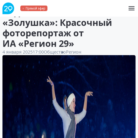
Ледовый спектакль
Прямой эфир
«Золушка»: Красочный
фоторепортаж от
ИА «Регион 29»
4 января 2025
17:00
Общество
Регион