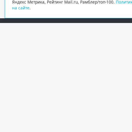
Яндекс Метрика, Рейтинг Mail.ru, Рамблер/топ-100.
Политик
на сайте
.
Редакция
Электронная почта
+7 (8182) 20-46-02
info@region29.ru
Главный редактор — Журавлёв Константин Валерьевич