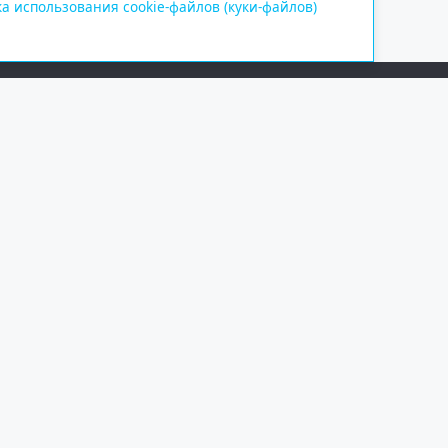
а использования cookie-файлов (куки-файлов)
Сетевое издание «Информационно
Учредитель — общество с ограни
Выписка из реестра зарегистрир
от 09.11.2018 выдано Федеральн
и массовых коммуникаций (Роск
При полном или частичном испо
обязательна. Копирование матер
Правовая информация
.
На информационном ресурсе пр