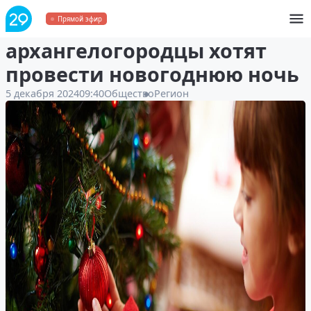
Стало известно, как
Прямой эфир
архангелогородцы хотят
провести новогоднюю ночь
5 декабря 2024
09:40
Общество
Регион