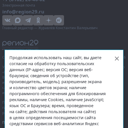
Электронная почта
info@region29.ru
Главный редактор — Журавлёв Константин Валерьевич
Продолжая использовать наш сайт, вы даете
Сетевое издание «Информационное агентство Регион 29»,
© 2016–2026
согласие на обработку пользовательских
Учредитель — общество с ограниченной ответственностью «Агентство
данных (IP-адрес; версия ОС; версия веб-
«Правда Севера».
браузера; сведения об устройстве (тип,
Выписка из реестра зарегистрированных средств массовой
производитель, модель); разрешение экрана
информации:
ЭЛ № ФС 77-74226
от 09.11.2018 выдано Федеральной
и количество цветов экрана; наличие
службой по надзору в сфере связи, информационных технологий
и массовых коммуникаций (Роскомнадзор).
программного обеспечения для блокирования
рекламы, наличие Cookies, наличие JavaScript;
При полном или частичном использовании любых материалов
язык ОС и Браузера; время, проведенное
гиперссылка на
region29.ru
обязательна. Копирование материалов без
на сайте; действия пользователя на сайте)
разрешения администрации сайта запрещено.
в целях определения посещаемости сайта
Правовая информация
.
средствами сервисов веб-аналитики Яндекс