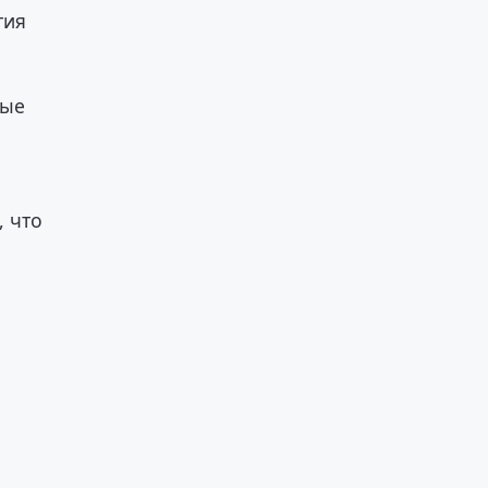
тия
ные
, что