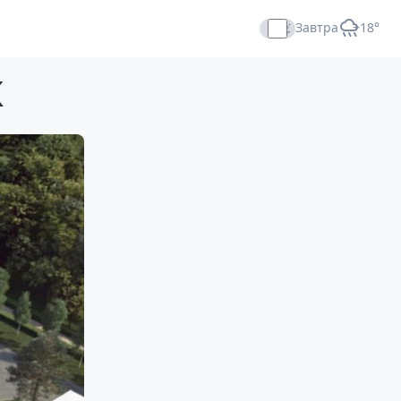
Завтра
+18°
Прямой эфир
К