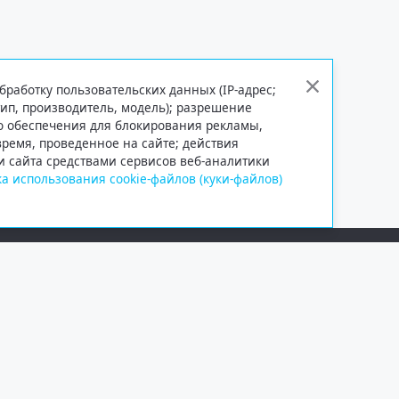
бработку пользовательских данных (IP-адрес;
тип, производитель, модель); разрешение
го обеспечения для блокирования рекламы,
 время, проведенное на сайте; действия
и сайта средствами сервисов веб-аналитики
а использования cookie-файлов (куки-файлов)
Сетевое издание «Информационно
Учредитель — общество с ограни
Выписка из реестра зарегистрир