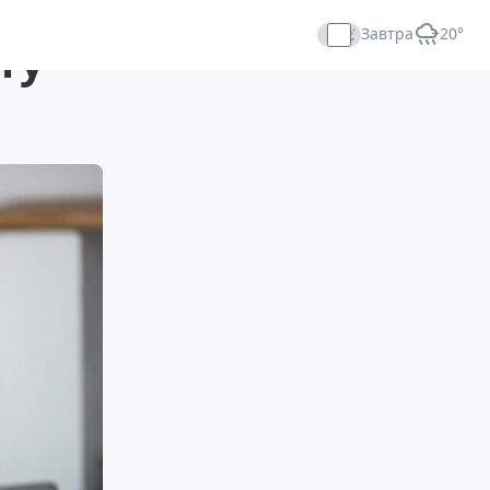
Завтра
+20°
ту
Прямой эфир