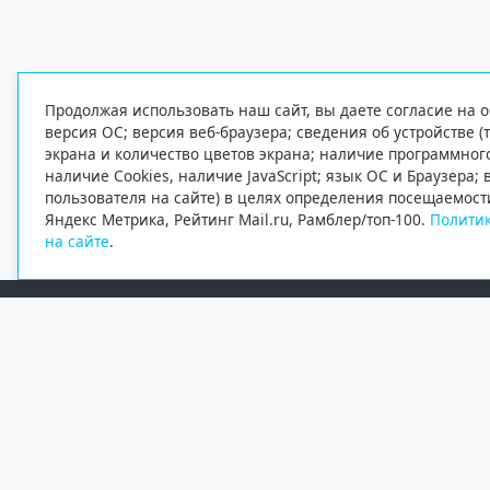
Продолжая использовать наш сайт, вы даете согласие на о
версия ОС; версия веб-браузера; сведения об устройстве (
экрана и количество цветов экрана; наличие программно
наличие Cookies, наличие JavaScript; язык ОС и Браузера;
пользователя на сайте) в целях определения посещаемост
Яндекс Метрика, Рейтинг Mail.ru, Рамблер/топ-100.
Политик
на сайте
.
Редакция
Электронная почта
+7 (8182) 20-46-02
info@region29.ru
Главный редактор — Журавлёв Константин Валерьевич