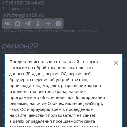
+7 (8182) 20-46-02
Электронная почта
info@region29.ru
Главный редактор — Журавлёв Константин Валерьевич
Сетевое издание «Информационное агентство Регион 29»,
© 2016–2026
Продолжая использовать наш сайт, вы даете
согласие на обработку пользовательских
Учредитель — общество с ограниченной ответственностью «Агентство
данных (IP-адрес; версия ОС; версия веб-
«Правда Севера».
браузера; сведения об устройстве (тип,
Выписка из реестра зарегистрированных средств массовой
производитель, модель); разрешение экрана
информации:
ЭЛ № ФС 77-74226
от 09.11.2018 выдано Федеральной
службой по надзору в сфере связи, информационных технологий
и количество цветов экрана; наличие
и массовых коммуникаций (Роскомнадзор).
программного обеспечения для блокирования
рекламы, наличие Cookies, наличие JavaScript;
При полном или частичном использовании любых материалов
язык ОС и Браузера; время, проведенное
гиперссылка на
region29.ru
обязательна. Копирование материалов без
на сайте; действия пользователя на сайте)
разрешения администрации сайта запрещено.
в целях определения посещаемости сайта
Правовая информация
.