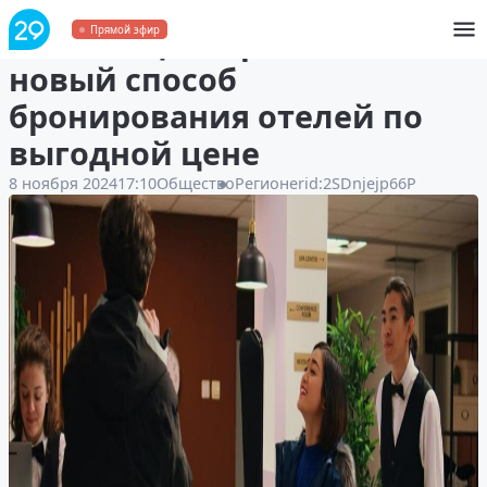
Гостиница в Архангельске:
Прямой эфир
новый способ
бронирования отелей по
выгодной цене
8 ноября 2024
17:10
Общество
Регион
erid:2SDnjejp66P