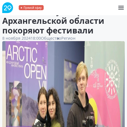
Фильмы и мультфильмы из
Прямой эфир
Архангельской области
покоряют фестивали
8 ноября 2024
18:00
Общество
Регион