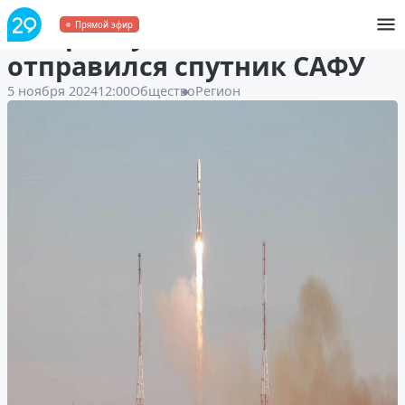
На орбиту Земли
Прямой эфир
отправился спутник САФУ
5 ноября 2024
12:00
Общество
Регион