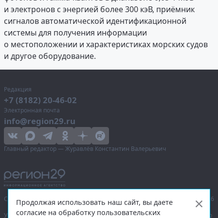
и электронов с энергией более 300 кэВ, приёмник
сигналов автоматической идентификационной
системы для получения информации
о местоположении и характеристиках морских судов
и другое оборудование.
Редакция
+7 (8182) 20-46-02
Электронная почта
info@region29.ru
Главный редактор — Журавлёв Константин Валерьевич
Сетевое издание «Информационное агентство Регион 29»,
© 2016–2026
Продолжая использовать наш сайт, вы даете
согласие на обработку пользовательских
Учредитель — общество с ограниченной ответственностью «Агентство