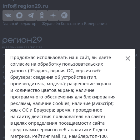
info@region29.ru
Главный редактор — Журавлёв Константин Валерьевич
Сетевое издание «Информационное агентство Регион 29»,
© 2016–2026
Продолжая использовать наш сайт, вы даете
согласие на обработку пользовательских
Учредитель — общество с ограниченной ответственностью «Агентство
данных (IP-адрес; версия ОС; версия веб-
«Правда Севера».
браузера; сведения об устройстве (тип,
Выписка из реестра зарегистрированных средств массовой
производитель, модель); разрешение экрана
информации:
ЭЛ № ФС 77-74226
от 09.11.2018 выдано Федеральной
службой по надзору в сфере связи, информационных технологий
и количество цветов экрана; наличие
и массовых коммуникаций (Роскомнадзор).
программного обеспечения для блокирования
рекламы, наличие Cookies, наличие JavaScript;
При полном или частичном использовании любых материалов
язык ОС и Браузера; время, проведенное
гиперссылка на
region29.ru
обязательна. Копирование материалов без
на сайте; действия пользователя на сайте)
разрешения администрации сайта запрещено.
в целях определения посещаемости сайта
Правовая информация
.
средствами сервисов веб-аналитики Яндекс
Метрика, Рейтинг Mail.ru, Рамблер/топ-100.
На информационном ресурсе применяются
рекомендательные