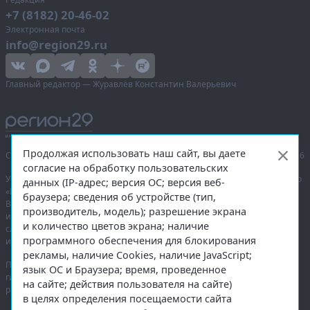
+7 (8182) 20-46-02
Электронная почта
info@region29.ru
Главный редактор — Журавлёв Константин Валерьевич
Продолжая использовать наш сайт, вы даете
Сетевое издание «Информационное агентство Регион 29»,
© 2016–2026
согласие на обработку пользовательских
Учредитель — общество с ограниченной ответственностью «Агентство
данных (IP-адрес; версия ОС; версия веб-
«Правда Севера».
браузера; сведения об устройстве (тип,
Выписка из реестра зарегистрированных средств массовой
производитель, модель); разрешение экрана
информации:
ЭЛ № ФС 77-74226
от 09.11.2018 выдано Федеральной
и количество цветов экрана; наличие
службой по надзору в сфере связи, информационных технологий
программного обеспечения для блокирования
и массовых коммуникаций (Роскомнадзор).
рекламы, наличие Cookies, наличие JavaScript;
При полном или частичном использовании любых материалов
язык ОС и Браузера; время, проведенное
гиперссылка на
region29.ru
обязательна. Копирование материалов без
на сайте; действия пользователя на сайте)
разрешения администрации сайта запрещено.
в целях определения посещаемости сайта