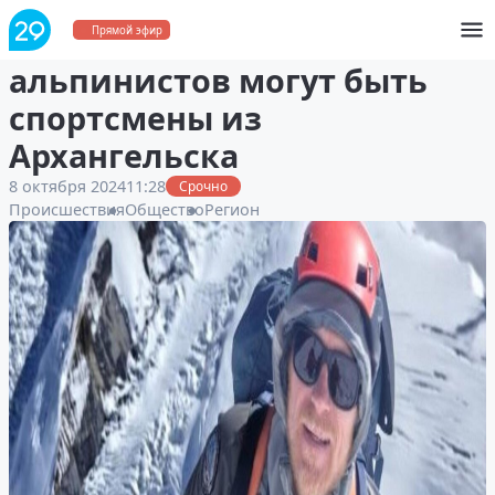
В числе погибших в Непале
Прямой эфир
альпинистов могут быть
спортсмены из
Архангельска
8 октября 2024
11:28
Срочно
Происшествия
Общество
Регион