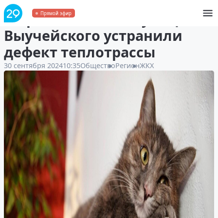
В Архангельске на улице
Прямой эфир
Выучейского устранили
дефект теплотрассы
30 сентября 2024
10:35
Общество
Регион
ЖКХ