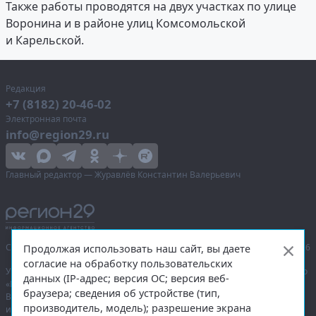
Также работы проводятся на двух участках по улице
Воронина и в районе улиц Комсомольской
и Карельской.
Редакция
+7 (8182) 20-46-02
Электронная почта
info@region29.ru
Главный редактор — Журавлёв Константин Валерьевич
Сетевое издание «Информационное агентство Регион 29»,
© 2016–2026
Продолжая использовать наш сайт, вы даете
согласие на обработку пользовательских
Учредитель — общество с ограниченной ответственностью «Агентство
данных (IP-адрес; версия ОС; версия веб-
«Правда Севера».
браузера; сведения об устройстве (тип,
Выписка из реестра зарегистрированных средств массовой
производитель, модель); разрешение экрана
информации:
ЭЛ № ФС 77-74226
от 09.11.2018 выдано Федеральной