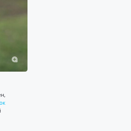
ен,
ок
й