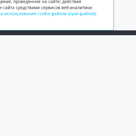
 время, проведенное на сайте; действия
и сайта средствами сервисов веб-аналитики
а использования cookie-файлов (куки-файлов)
Сетевое издание «Информационно
Учредитель — общество с ограни
Выписка из реестра зарегистрир
от 09.11.2018 выдано Федеральн
и массовых коммуникаций (Роск
При полном или частичном испо
обязательна. Копирование матер
Правовая информация
.
На информационном ресурсе пр