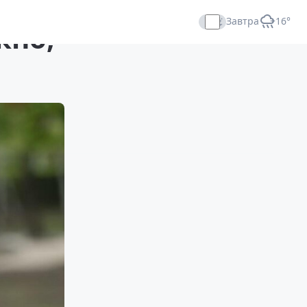
Завтра
+16°
кно,
Прямой эфир