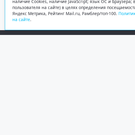
наличие Cookies, наличие JavaScript; язык ОС и Браузера;
пользователя на сайте) в целях определения посещаемост
Яндекс Метрика, Рейтинг Mail.ru, Рамблер/топ-100.
Политик
на сайте
.
Редакция
Электронная почта
+7 (8182) 20-46-02
info@region29.ru
Главный редактор — Журавлёв Константин Валерьевич