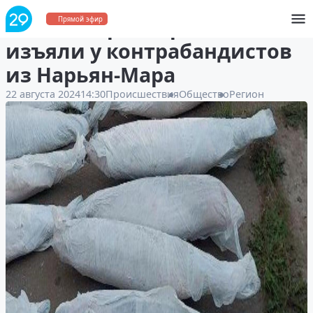
400 килограмм рыбы
Прямой эфир
изъяли у контрабандистов
из Нарьян-Мара
22 августа 2024
14:30
Происшествия
Общество
Регион