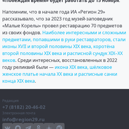
«Побеждая время» будет работать до 15 ноября
.
Напомним, что в начале года ИА «Регион 29»
рассказывало, что за 2023 год музей-заповедник
«Малые Корелы» провел реставрацию 70 предметов
из своих фондов.
Наиболее интересными и сложными
предметами, попавшими в руки реставраторов, стали
иконы XVII и второй половины XIX века, коротёна
второй половины XIX века и расписной сундук XIX–XX
веков
. Среди интересных, восстановленных в 2022
году реликвий были —
икона XIX века, шёлковое
женское платье начала ХХ века и расписные санки
конца XIX века
.
Редакция
+7 (8182) 20-46-02
Электронная почта
info@region29.ru