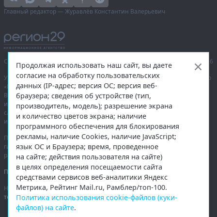
Главный редактор — Журавлёв Константин Валерьевич
Сетевое издание «Информационное агентство Регион 29»,
© 2016–2026
Продолжая использовать наш сайт, вы даете
согласие на обработку пользовательских
Учредитель — общество с ограниченной ответственностью «Агентство
данных (IP-адрес; версия ОС; версия веб-
«Правда Севера».
браузера; сведения об устройстве (тип,
Выписка из реестра зарегистрированных средств массовой
информации:
ЭЛ № ФС 77-74226
от 09.11.2018 выдано Федеральной
производитель, модель); разрешение экрана
службой по надзору в сфере связи, информационных технологий
и количество цветов экрана; наличие
и массовых коммуникаций (Роскомнадзор).
программного обеспечения для блокирования
рекламы, наличие Cookies, наличие JavaScript;
При полном или частичном использовании любых материалов
язык ОС и Браузера; время, проведенное
гиперссылка на
region29.ru
обязательна. Копирование материалов без
разрешения администрации сайта запрещено.
на сайте; действия пользователя на сайте)
в целях определения посещаемости сайта
Правовая информация
.
средствами сервисов веб-аналитики Яндекс
Метрика, Рейтинг Mail.ru, Рамблер/топ-100.
На информационном ресурсе применяются
рекомендательные
Политика использования cookie-файлов (куки-
технологии
.
файлов) на сайте
.