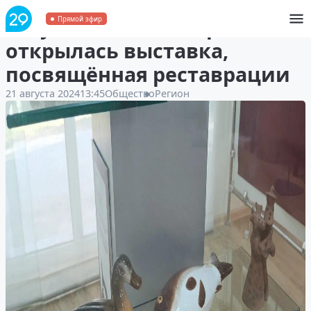
В музее «Малые Корелы»
Прямой эфир
открылась выставка,
посвящённая реставрации
21 августа 2024
13:45
Общество
Регион