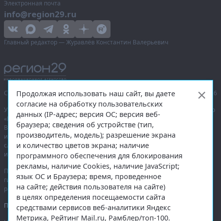
Электронная почта
info@region29.ru
Главный редактор — Журавлёв Константин Валерьевич
Продолжая использовать наш сайт, вы даете
Сетевое издание «Информационное агентство Регион 29»,
© 2016–2026
согласие на обработку пользовательских
Учредитель — общество с ограниченной ответственностью «Агентство
данных (IP-адрес; версия ОС; версия веб-
«Правда Севера».
браузера; сведения об устройстве (тип,
Выписка из реестра зарегистрированных средств массовой
производитель, модель); разрешение экрана
информации:
ЭЛ № ФС 77-74226
от 09.11.2018 выдано Федеральной
и количество цветов экрана; наличие
службой по надзору в сфере связи, информационных технологий
и массовых коммуникаций (Роскомнадзор).
программного обеспечения для блокирования
рекламы, наличие Cookies, наличие JavaScript;
При полном или частичном использовании любых материалов
язык ОС и Браузера; время, проведенное
гиперссылка на
region29.ru
обязательна. Копирование материалов без
на сайте; действия пользователя на сайте)
разрешения администрации сайта запрещено.
в целях определения посещаемости сайта
Правовая информация
.
средствами сервисов веб-аналитики Яндекс
Метрика, Рейтинг Mail.ru, Рамблер/топ-100.