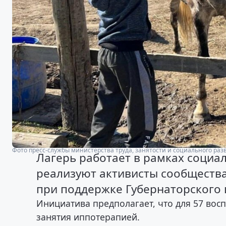
Фото пресс-службы министерства труда, занятости и социального раз
Лагерь работает в рамках социа
реализуют активисты сообщества
при поддержке Губернаторского 
Инициатива предполагает, что для 57 вос
занятия иппотерапией.