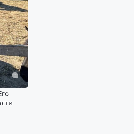
Его
асти