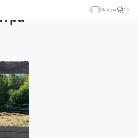
Завтра
+16°
нтра
Прямой эфир