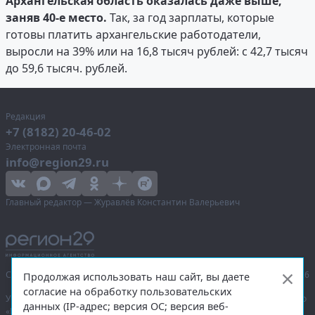
Архангельская область оказалась даже выше,
заняв 40-е место.
Так, за год зарплаты, которые
готовы платить архангельские работодатели,
выросли на 39% или на 16,8 тысяч рублей: с 42,7 тысяч
до 59,6 тысяч. рублей.
Редакция
+7 (8182) 20-46-02
Электронная почта
info@region29.ru
Главный редактор — Журавлёв Константин Валерьевич
Сетевое издание «Информационное агентство Регион 29»,
© 2016–2026
Продолжая использовать наш сайт, вы даете
согласие на обработку пользовательских
Учредитель — общество с ограниченной ответственностью «Агентство
данных (IP-адрес; версия ОС; версия веб-
«Правда Севера».