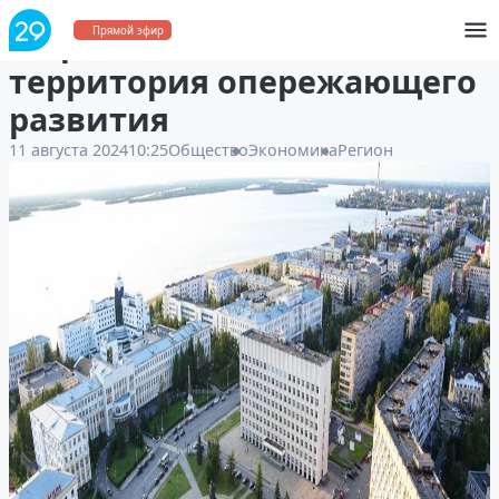
В Архангельске появится
Прямой эфир
территория опережающего
развития
11 августа 2024
10:25
Общество
Экономика
Регион