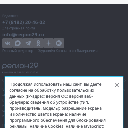
Редакция
+7 (8182) 20-46-02
Электронная почта
info@region29.ru
Главный редактор — Журавлёв Константин Валерьевич
Сетевое издание «Информационное агентство Регион 29»,
© 2016–2026
Продолжая использовать наш сайт, вы даете
согласие на обработку пользовательских
Учредитель — общество с ограниченной ответственностью «Агентство
«Правда Севера».
данных (IP-адрес; версия ОС; версия веб-
Выписка из реестра зарегистрированных средств массовой
браузера; сведения об устройстве (тип,
информации:
ЭЛ № ФС 77-74226
от 09.11.2018 выдано Федеральной
производитель, модель); разрешение экрана
службой по надзору в сфере связи, информационных технологий
и количество цветов экрана; наличие
и массовых коммуникаций (Роскомнадзор).
программного обеспечения для блокирования
При полном или частичном использовании любых материалов
рекламы, наличие Cookies, наличие JavaScript;