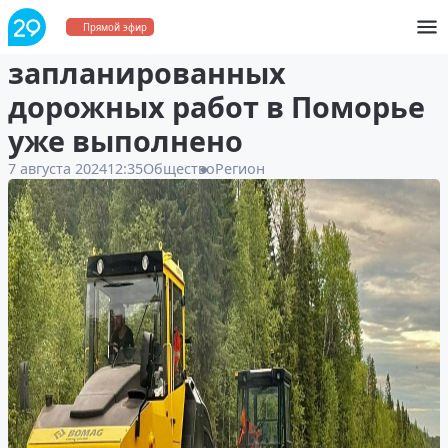
Более половины
Прямой эфир
запланированных
дорожных работ в Поморье
уже выполнено
7 августа 2024
12:35
Общество
Регион