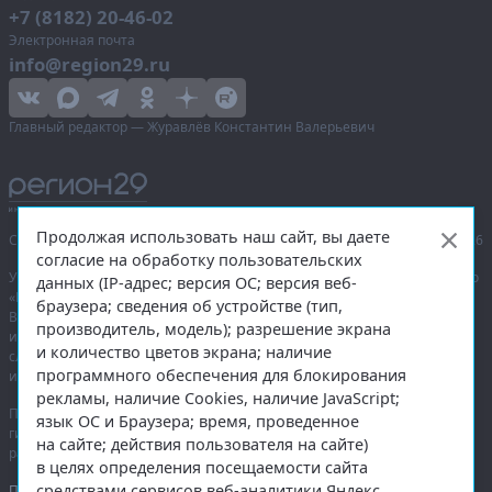
+7 (8182) 20-46-02
Электронная почта
info@region29.ru
Главный редактор — Журавлёв Константин Валерьевич
Продолжая использовать наш сайт, вы даете
Сетевое издание «Информационное агентство Регион 29»,
© 2016–2026
согласие на обработку пользовательских
Учредитель — общество с ограниченной ответственностью «Агентство
данных (IP-адрес; версия ОС; версия веб-
«Правда Севера».
браузера; сведения об устройстве (тип,
Выписка из реестра зарегистрированных средств массовой
производитель, модель); разрешение экрана
информации:
ЭЛ № ФС 77-74226
от 09.11.2018 выдано Федеральной
и количество цветов экрана; наличие
службой по надзору в сфере связи, информационных технологий
программного обеспечения для блокирования
и массовых коммуникаций (Роскомнадзор).
рекламы, наличие Cookies, наличие JavaScript;
При полном или частичном использовании любых материалов
язык ОС и Браузера; время, проведенное
гиперссылка на
region29.ru
обязательна. Копирование материалов без
на сайте; действия пользователя на сайте)
разрешения администрации сайта запрещено.
в целях определения посещаемости сайта
средствами сервисов веб-аналитики Яндекс
Правовая информация
.