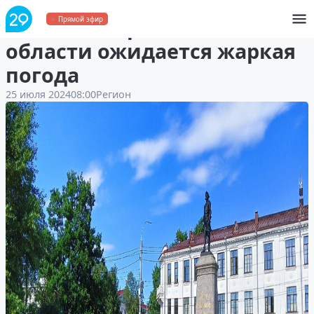
25 июля в Архангельской
Прямой эфир
области ожидается жаркая
погода
25 июля 2024
08:00
Регион