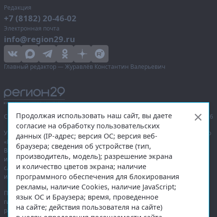
Редакция
+7 (8182) 20-46-02
Электронная почта
info@region29.ru
Главный редактор — Журавлёв Константин Валерьевич
Продолжая использовать наш сайт, вы даете
Сетевое издание «Информационное агентство Регион 29»,
© 2016–2026
согласие на обработку пользовательских
Учредитель — общество с ограниченной ответственностью «Агентство
данных (IP-адрес; версия ОС; версия веб-
«Правда Севера».
браузера; сведения об устройстве (тип,
Выписка из реестра зарегистрированных средств массовой
производитель, модель); разрешение экрана
информации:
ЭЛ № ФС 77-74226
от 09.11.2018 выдано Федеральной
и количество цветов экрана; наличие
службой по надзору в сфере связи, информационных технологий
программного обеспечения для блокирования
и массовых коммуникаций (Роскомнадзор).
рекламы, наличие Cookies, наличие JavaScript;
При полном или частичном использовании любых материалов
язык ОС и Браузера; время, проведенное
гиперссылка на
region29.ru
обязательна. Копирование материалов без
на сайте; действия пользователя на сайте)
разрешения администрации сайта запрещено.